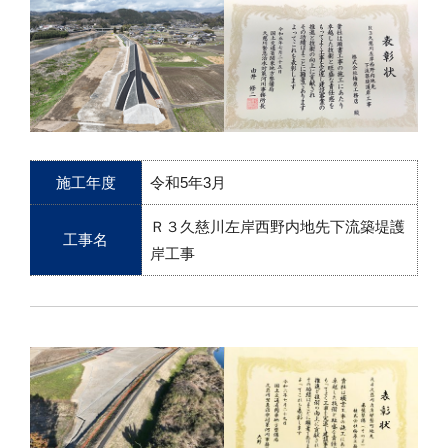
施工年度
令和5年3月
Ｒ３久慈川左岸西野内地先下流築堤護
工事名
岸工事