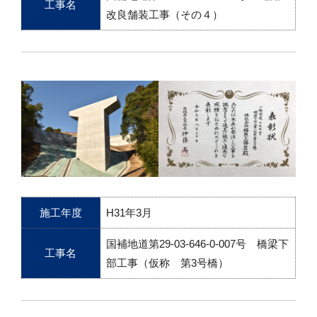
工事名
改良舗装工事（その４）
施工年度
H31年3月
国補地道第29-03-646-0-007号 橋梁下
工事名
部工事（仮称 第3号橋）