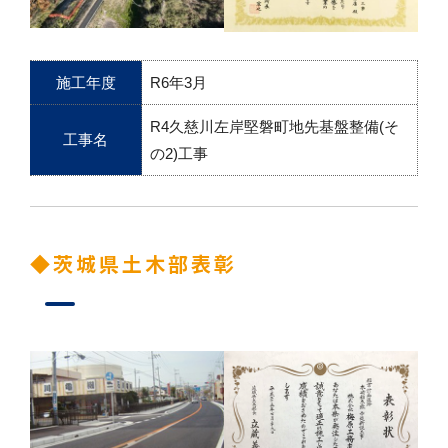
施工年度
R6年3月
R4久慈川左岸堅磐町地先基盤整備(そ
工事名
の2)工事
◆茨城県土木部表彰